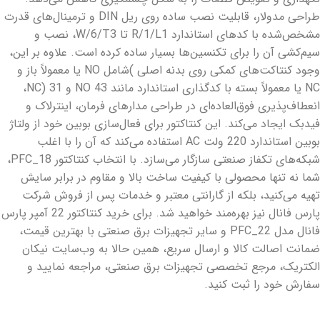
طراحی مدولار، قابلیت نصب ساده روی ریل DIN و ترمینال‌های قدرت
مشخص‌شده با کد‌های استاندارد R/1/L1 تا W/6/T3، نصب و
سیم‌کشی آن را برای تکنسین‌ها بسیار ساده کرده است. علاوه بر این،
وجود کنتاکت‌های کمکی روی بدنه اصلی )شامل NO یا معمولاً باز و
NC یا معمولاً بسته با کدگذاری استاندارد مانند 43 NO و 31 (NC،
انعطاف‌پذیری فوق‌العاده‌ای در طراحی مدارهای فرمان، اینترلاک و
فیدبک ایجاد می‌کند. این کنتاکتور برای فعال‌سازی بوبین خود از ولتاژ
بوبین استاندارد 220 ولت AC استفاده می‌کند که آن را با اغلب
شبکه‌های تکفاز صنعتی سازگار می‌سازد. با انتخاب کنتاکتور PFC_18،
شما نه تنها محصولی با کیفیت ساخت بالا و مقاوم در برابر سایش
تهیه می‌کنید، بلکه از گارانتی معتبر و خدمات پس از فروش شرکت
پارس فانال نیز بهره‌مند خواهید شد. برای خرید کنتاکتور 22 آمپر پارس
فانال مدل PFC_22 و سایر تجهیزات برق صنعتی با بهترین قیمت،
ضمانت اصالت کالا و ارسال سریع، همین حالا به وب‌سایت نیکان
الکتریک، مرجع تخصصی تجهیزات برق صنعتی، مراجعه نمایید و
سفارش خود را ثبت کنید.