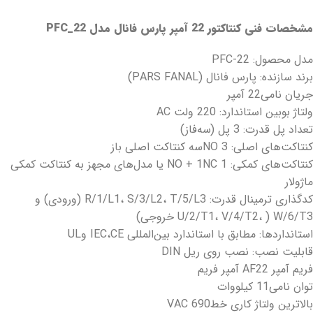
مشخصات فنی کنتاکتور 22 آمپر پارس فانال مدل
PFC_22
مدل محصول: PFC-22
برند سازنده: پارس فانال (PARS FANAL)
جریان نامی22 آمپر
ولتاژ بوبین استاندارد: 220 ولت AC
تعداد پل قدرت: 3 پل (سه‌فاز)
کنتاکت‌های اصلی: 3 NOسه کنتاکت اصلی باز
کنتاکت‌های کمکی: 1 NO + 1NC یا مدل‌های مجهز به کنتاکت کمکی
ماژولار
کدگذاری ترمینال قدرت: R/1/L1، S/3/L2، T/5/L3 (ورودی) و
U/2/T1، V/4/T2، ) W/6/T3 خروجی)
استانداردها: مطابق با استاندارد بین‌المللی IEC،CE وUL
قابلیت نصب: نصب روی ریل DIN
فریم آمپر AF22 آمپر فریم
توان نامی11 کیلووات
بالاترین ولتاژ کاری خط690 VAC