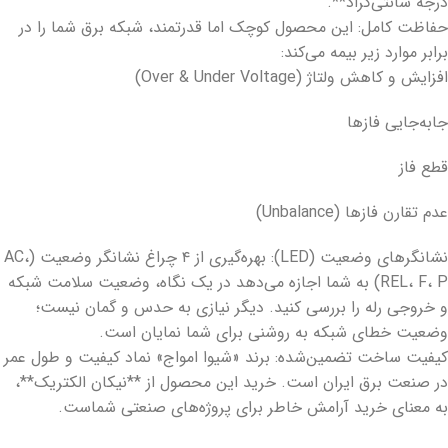
درجه سانتی‌گراد**.
حفاظت کامل: این محصول کوچک اما قدرتمند، شبکه برق شما را در
برابر موارد زیر بیمه می‌کند:
افزایش و کاهش ولتاژ (Over & Under Voltage)
جابه‌جایی فازها
قطع فاز
عدم تقارن فازها (Unbalance)
نشانگرهای وضعیت (LED): بهره‌گیری از ۴ چراغ نشانگر وضعیت (AC،
REL، F، P) به شما اجازه می‌دهد در یک نگاه، وضعیت سلامت شبکه
و خروجی رله را بررسی کنید. دیگر نیازی به حدس و گمان نیست؛
وضعیت خطای شبکه به روشنی برای شما نمایان است.
کیفیت ساخت تضمین‌شده: برند «شیوا امواج» نماد کیفیت و طول عمر
در صنعت برق ایران است. خرید این محصول از **نیکان الکتریک**،
به معنای خرید آرامش خاطر برای پروژه‌های صنعتی شماست.