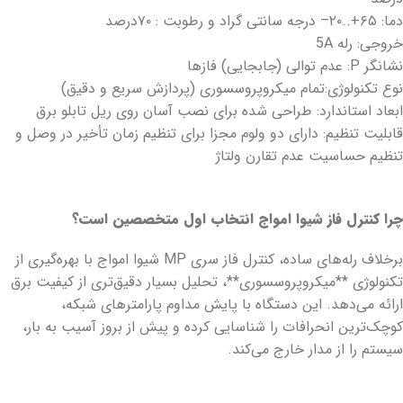
دما: ۶۵+..۲۰– درجه سانتی گراد و رطوبت : ۷۰درصد
خروجی: رله 5A
نشانگر P: عدم توالی (جابجایی) فازها
نوع تکنولوژی:تمام میکروپروسسوری (پردازش سریع و دقیق)
ابعاد استاندارد: طراحی شده برای نصب آسان روی ریل تابلو برق
قابلیت تنظیم: دارای دو ولوم مجزا برای تنظیم زمان تأخیر در وصل و
تنظیم حساسیت عدم تقارن ولتاژ
چرا کنترل فاز شیوا امواج انتخاب اول متخصصین است؟
برخلاف رله‌های ساده، کنترل فاز سری MP شیوا امواج با بهره‌گیری از
تکنولوژی **میکروپروسسوری**، تحلیل بسیار دقیق‌تری از کیفیت برق
ارائه می‌دهد. این دستگاه با پایش مداوم پارامترهای شبکه،
کوچک‌ترین انحرافات را شناسایی کرده و پیش از بروز آسیب به بار،
سیستم را از مدار خارج می‌کند.