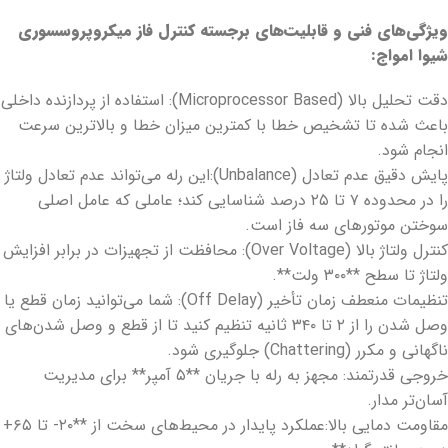
ویژگی‌های فنی و قابلیت‌های برجسته کنترل فاز میکروپروسسوری
شیوا امواج:
دقت تحلیل بالا (Microprocessor Based): استفاده از پردازنده داخلی
باعث شده تا تشخیص خطا با کمترین میزان خطا و بالاترین سرعت
انجام شود.
پایش دقیق عدم تعادل (Unbalance):این رله می‌تواند عدم تعادل ولتاژ
را در محدوده ۷ تا ۲۵ درصد شناسایی کند؛ عاملی که عامل اصلی
سوختن موتورهای سه فاز است.
کنترل ولتاژ بالا (Over Voltage): محافظت از تجهیزات در برابر افزایش
ولتاژ تا سطح **۳۰۰ ولت**.
تنظیمات منعطف زمان تأخیر (Off Delay): شما می‌توانید زمان قطع یا
وصل شدن را از ۲ تا ۳۴۰ ثانیه تنظیم کنید تا از قطع و وصل شدن‌های
ناگهانی و مکرر (Chattering) جلوگیری شود.
خروجی قدرتمند: مجهز به رله با جریان **۵ آمپر** برای مدیریت
آسان‌تر مدار.
مقاومت دمایی بالا:عملکرد پایدار در محیط‌های سخت از **۲۰- تا ۶۵+